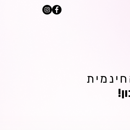
חינמית
ן!