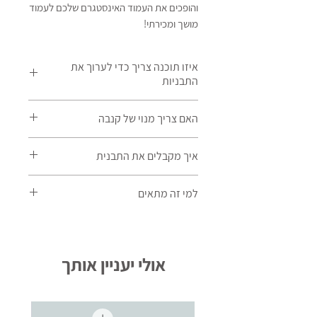
והופכים את העמוד האינסטגרם שלכם לעמוד
מושך ומכירתי!
איזו תוכנה צריך כדי לערוך את
התבניות
התבניות נמצאות בקנבה,
האם צריך מנוי של קנבה
לחלקן מספיק קנבה בחינם וחלקן דורשות
קנבה פרו
חלק מהתבניות מותאמות לגרסא החינמית
איך מקבלים את התבנית
של קנבה, וחלק דורשות את המנוי פרו
לאחר שרוכשים את החבילה מקבלים PDF
למי זה מתאים
שבו יהיה את כל הפרטים וקישור לתבנית.
לכל בעל עסק שמבין שהעמוד אינסטגרם
שלו זה כלי שיווקי חזק שצריך להיראות טוב!
אולי יעניין אותך