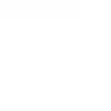
כל המוצרים
סגיר הנעה לפעולה
גיפים לסטורי
תבניות להצעת מחיר
חבילות לעמוד אינסטגרם
אודות
מידע
מדיניות פרטיות
תקנון אתר
יצירת קשר
קיבוץ גבים
052-6371631
ⒸDesign by Shay friedman